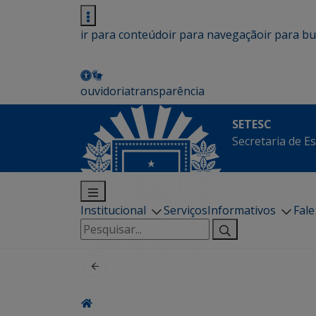
ir para conteúdo
ir para navegação
ir para b
ouvidoria
transparência
SETESC
Secretaria de E
Institucional
Serviços
Informativos
Fal
Pesquisar
por: