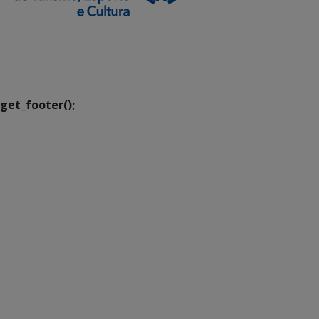
SETDIG | Secretaria-
Executiva de
Transformação Digital
get_footer();