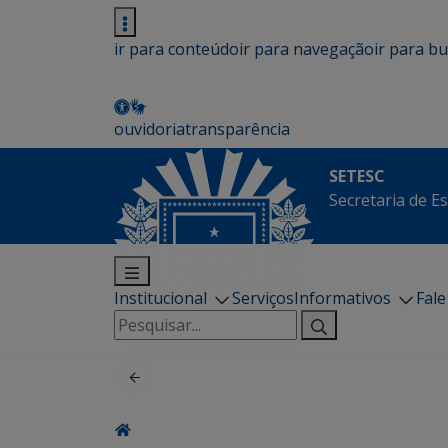
ir para conteúdo
ir para navegação
ir para b
ouvidoria
transparência
SETESC
Secretaria de E
Institucional
Serviços
Informativos
Fal
Pesquisar
por: