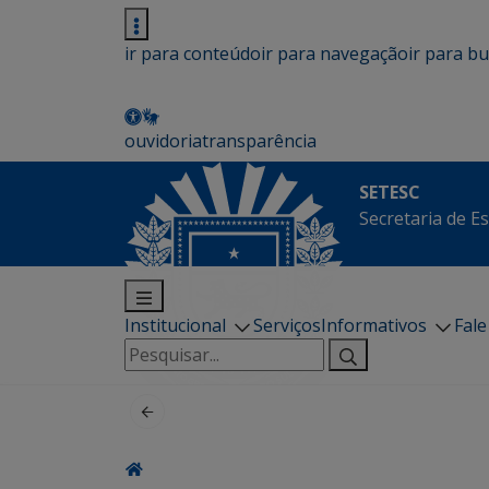
ir para conteúdo
ir para navegação
ir para b
ouvidoria
transparência
SETESC
Secretaria de E
Institucional
Serviços
Informativos
Fal
Pesquisar
por: