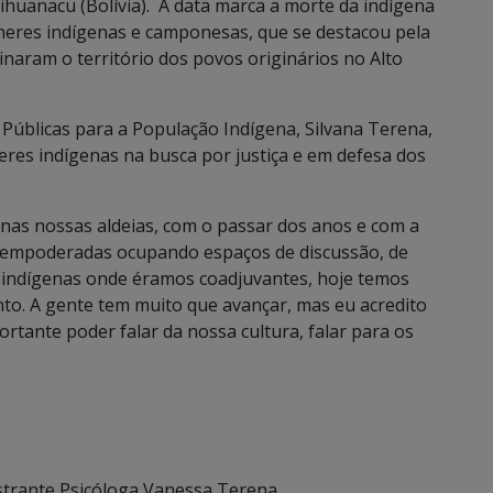
huanacu (Bolívia). A data marca a morte da indígena
lheres indígenas e camponesas, que se destacou pela
naram o território dos povos originários no Alto
 Públicas para a População Indígena, Silvana Terena,
eres indígenas na busca por justiça e em defesa dos
 nas nossas aldeias, com o passar dos anos e com a
s empoderadas ocupando espaços de discussão, de
 indígenas onde éramos coadjuvantes, hoje temos
unto. A gente tem muito que avançar, mas eu acredito
ortante poder falar da nossa cultura, falar para os
estrante Psicóloga Vanessa Terena