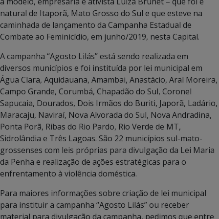
a modelo, empresária e ativista Luiza Brunet – que foi é
natural de Itaporã, Mato Grosso do Sul e que esteve na
caminhada de lançamento da Campanha Estadual de
Combate ao Feminicídio, em junho/2019, nesta Capital.
A campanha “Agosto Lilás” está sendo realizada em
diversos municípios e foi instituída por lei municipal em
Água Clara, Aquidauana, Amambai, Anastácio, Aral Moreira,
Campo Grande, Corumbá, Chapadão do Sul, Coronel
Sapucaia, Dourados, Dois Irmãos do Buriti, Japorã, Ladário,
Maracaju, Naviraí, Nova Alvorada do Sul, Nova Andradina,
Ponta Porã, Ribas do Rio Pardo, Rio Verde de MT,
Sidrolândia e Três Lagoas. São 22 municípios sul-mato-
grossenses com leis próprias para divulgação da Lei Maria
da Penha e realização de ações estratégicas para o
enfrentamento à violência doméstica.
Para maiores informações sobre criação de lei municipal
para instituir a campanha “Agosto Lilás” ou receber
material para divulgação da campanha, pedimos que entre