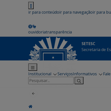
ir para conteúdo
ir para navegação
ir para b
ouvidoria
transparência
SETESC
Secretaria de E
Institucional
Serviços
Informativos
Fal
Pesquisar
por: