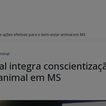
o e ações efetivas para o bem-estar animal em MS
Animal
al integra conscientizaç
 animal em MS