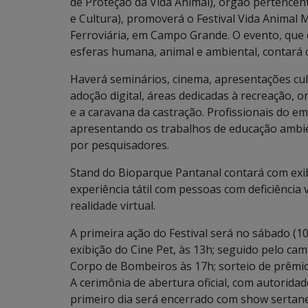
de Proteção da Vida Animal), órgão pertencent
e Cultura), promoverá o Festival Vida Animal 
Ferroviária, em Campo Grande. O evento, que 
esferas humana, animal e ambiental, contará 
Haverá seminários, cinema, apresentações cult
adoção digital, áreas dedicadas à recreação, 
e a caravana da castração. Profissionais do 
apresentando os trabalhos de educação ambien
por pesquisadores.
Stand do Bioparque Pantanal contará com exib
experiência tátil com pessoas com deficiência 
realidade virtual.
A primeira ação do Festival será no sábado (1
exibição do Cine Pet, às 13h; seguido pelo c
Corpo de Bombeiros às 17h; sorteio de prêmio
A cerimônia de abertura oficial, com autoridad
primeiro dia será encerrado com show sertane