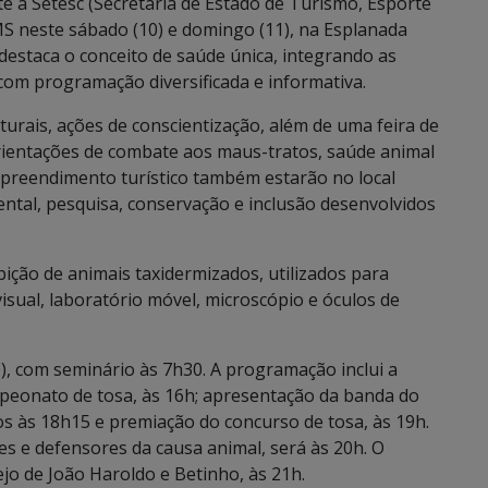
e à Setesc (Secretaria de Estado de Turismo, Esporte
MS neste sábado (10) e domingo (11), na Esplanada
destaca o conceito de saúde única, integrando as
com programação diversificada e informativa.
urais, ações de conscientização, além de uma feira de
orientações de combate aos maus-tratos, saúde animal
empreendimento turístico também estarão no local
tal, pesquisa, conservação e inclusão desenvolvidos
ição de animais taxidermizados, utilizados para
visual, laboratório móvel, microscópio e óculos de
0), com seminário às 7h30. A programação inclui a
ampeonato de tosa, às 16h; apresentação da banda do
s às 18h15 e premiação do concurso de tosa, às 19h.
es e defensores da causa animal, será às 20h. O
jo de João Haroldo e Betinho, às 21h.