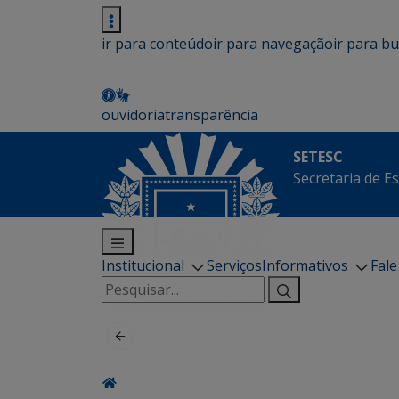
ir para conteúdo
ir para navegação
ir para b
ouvidoria
transparência
SETESC
Secretaria de E
Institucional
Serviços
Informativos
Fal
Pesquisar
por: