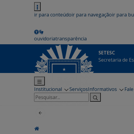
ir para conteúdo
ir para navegação
ir para b
ouvidoria
transparência
SETESC
Secretaria de E
Institucional
Serviços
Informativos
Fal
Pesquisar
por: