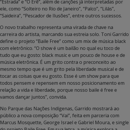
“Estrada” e “O Erê”, além de canções já interpretadas por
ele, como “Solteiro no Rio de Janeiro”, “Palco”, “Lilás”,
“Saideira”, “Pescador de Ilusões”, entre outros sucessos.
O novo trabalho representa uma virada de chave na
carreira do artista, marcando sua estreia solo. Toni Garrido
define o projeto “Baile Free” como um mix de música black
com eletrônico. “O show é um bailão no qual eu toco de
tudo que eu gosto: black music e um pouco de house e de
música eletrônica. É um grito contra o preconceito ao
mesmo tempo que é um grito pela liberdade musical e de
tocar as coisas que eu gosto. Esse é um show para que
todos pensem e repensem em nosso posicionamento em
relação a vida e liberdade, porque nosso baile é free e
vamos dançar juntos”, convida.
No Parque das Nações Indígenas, Garrido mostrará ao
público a nova composição “Vai”, feita em parceria com
Marcus Mosquette, George Israel e Gabriel Moura, e single
do projeto Baile Free. Em sua letra, a música explora a