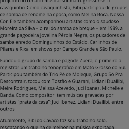
projetou no cenário musical sul-mato-grossense: o
cavaquinho. Como cavaquinhista, Bibi participou de grupos
de samba de renome na época, como Mel na Boca, Nossa
Cor. Ele também acompanhou artistas como o saudoso
Moreira da Silva – o rei do samba de breque – em 1989, a
grande pagodeira Jovelina Pérola Negra, os puxadores de
samba enredo Dominguinhos do Estácio, Carlinhos de
Pilares e Rixa, em shows por Campo Grande e São Paulo.
Fundou o grupo de samba e pagode Zuera, o primeiro a
registrar um trabalho fonográfico em Mato Grosso do Sul.
Participou também do Trio Pé de Moleque, Grupo Só Pra
Descontrair, tocou com Tostão e Guarani, Lidiani Duailibi,
Meire Rodrigues, Melissa Azevedo, Juci Ibanez, Michelle e
Banda. Como compositor, tem músicas gravadas por
artistas “prata da casa”: Juci Ibanez, Lidiani Duailibi, entre
outros.
Atualmente, Bibi do Cavaco faz seu trabalho solo,
resgatando o que há de melhor na música exportada