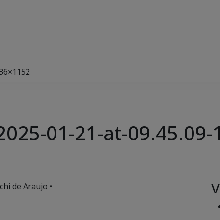
536×1152
025-01-21-at-09.45.09
V
chi de Araujo •