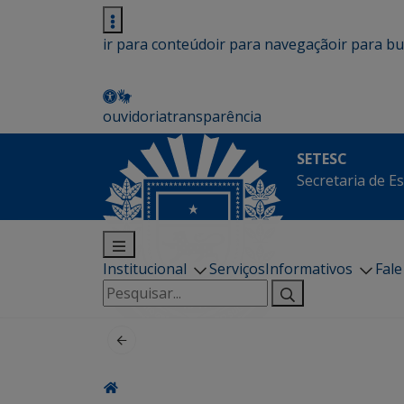
ir para conteúdo
ir para navegação
ir para b
ouvidoria
transparência
SETESC
Secretaria de E
Institucional
Serviços
Informativos
Fal
Pesquisar
por: