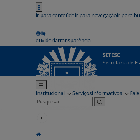
ir para conteúdo
ir para navegação
ir para b
ouvidoria
transparência
SETESC
Secretaria de E
Institucional
Serviços
Informativos
Fal
Pesquisar
por: