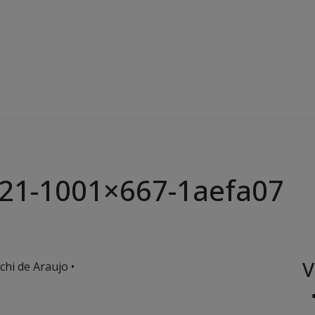
21-1001×667-1aefa07
V
chi de Araujo •