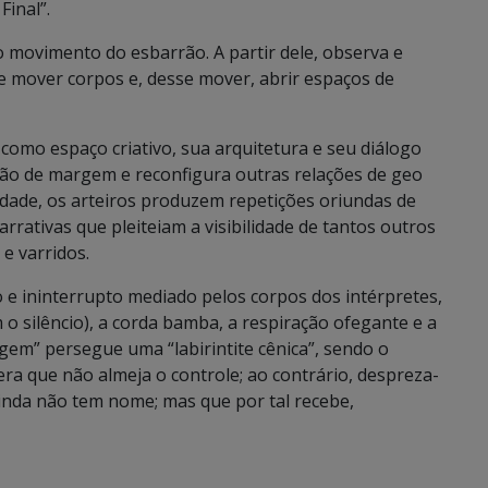
Final”.
o movimento do esbarrão. A partir dele, observa e
e mover corpos e, desse mover, abrir espaços de
como espaço criativo, sua arquitetura e seu diálogo
ção de margem e reconfigura outras relações de geo
cidade, os arteiros produzem repetições oriundas de
rrativas que pleiteiam a visibilidade de tantos outros
e varridos.
 e ininterrupto mediado pelos corpos dos intérpretes,
o silêncio), a corda bamba, a respiração ofegante e a
gem” persegue uma “labirintite cênica”, sendo o
a que não almeja o controle; ao contrário, despreza-
ainda não tem nome; mas que por tal recebe,