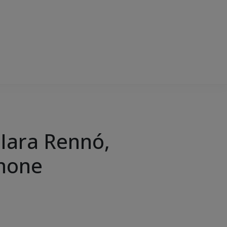
Iara Rennó,
imone