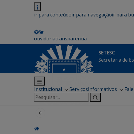
ir para conteúdo
ir para navegação
ir para b
ouvidoria
transparência
SETESC
Secretaria de E
Institucional
Serviços
Informativos
Fal
Pesquisar
por: