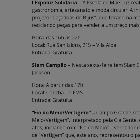
I Expoluz Solidária
– A Escola de Mãe Luz real
gastronomia, artesanato e moda circular. A in
projeto “Caçadoas de Bijus”, que focado na m
reciclando peças para vender a um preço mais 
Hora: das 16h às 22h
Local: Rua San Izidro, 215 – Vila Alba
Entrada: Gratuita
Slam Campão –
Nesta sexta-feira tem Slam
Jackson.
Hora: A partir das 17h
Local: Concha – UFMS
Entrada: Gratuita
“Fio do Meio/Vertigem” –
Campo Grande rece
Meio/Vertigem”. Interpretado pela Cia Gente, 
atos, iniciando com “Fio do Meio” – vencedor 
de “Vertigem” que, este ano, representou o paí