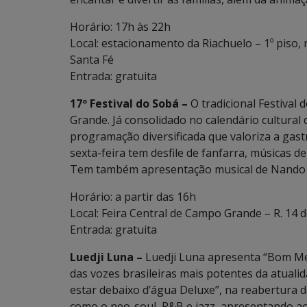
Horário: 17h às 22h
Local: estacionamento da Riachuelo – 1º piso
Santa Fé
Entrada: gratuita
17º Festival do Sobá –
O tradicional Festival
Grande. Já consolidado no calendário cultural 
programação diversificada que valoriza a gas
sexta-feira tem desfile de fanfarra, músicas
Tem também apresentação musical de Nando
Horário: a partir das 16h
Local: Feira Central de Campo Grande – R. 14 d
Entrada: gratuita
Luedji Luna –
Luedji Luna apresenta “Bom Me
das vozes brasileiras mais potentes da atual
estar debaixo d’água Deluxe”, na reabertura 
como o neo-soul, R&B e jazz, apresentando a