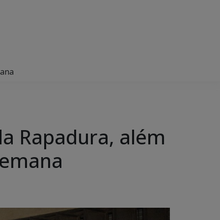
mana
 da Rapadura, além
 semana