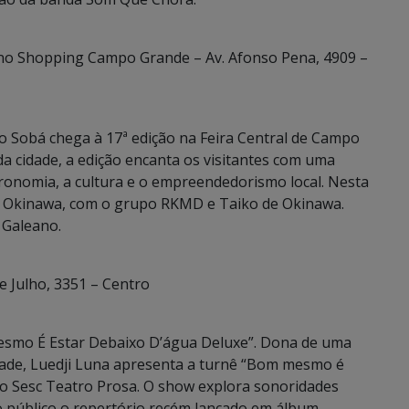
, no Shopping Campo Grande – Av. Afonso Pena, 4909 –
 do Sobá chega à 17ª edição na Feira Central de Campo
da cidade, a edição encanta os visitantes com uma
tronomia, a cultura e o empreendedorismo local. Nesta
 de Okinawa, com o grupo RKMD e Taiko de Okinawa.
 Galeano.
e Julho, 3351 – Centro
smo É Estar Debaixo D’água Deluxe”. Dona de uma
idade, Luedji Luna apresenta a turnê “Bom mesmo é
do Sesc Teatro Prosa. O show explora sonoridades
o público o repertório recém lançado em álbum