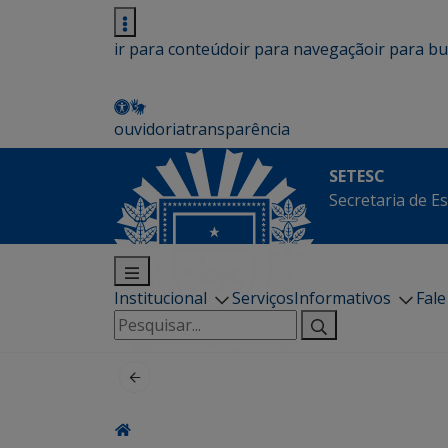
ir para conteúdo
ir para navegação
ir para b
ouvidoria
transparência
SETESC
Secretaria de E
Institucional
Serviços
Informativos
Fal
Pesquisar
por: