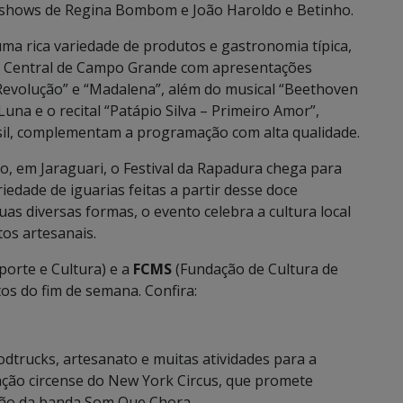
e shows de Regina Bombom e João Haroldo e Betinho.
ma rica variedade de produtos e gastronomia típica,
ra Central de Campo Grande com apresentações
 “Revolução” e “Madalena”, além do musical “Beethoven
una e o recital “Patápio Silva – Primeiro Amor”,
l, complementam a programação com alta qualidade.
, em Jaraguari, o Festival da Rapadura chega para
iedade de iguarias feitas a partir desse doce
as diversas formas, o evento celebra a cultura local
tos artesanais.
porte e Cultura) e a
FCMS
(Fundação de Cultura de
tos do fim de semana. Confira:
odtrucks, artesanato e muitas atividades para a
ação circense do New York Circus, que promete
ação da banda Som Que Chora.