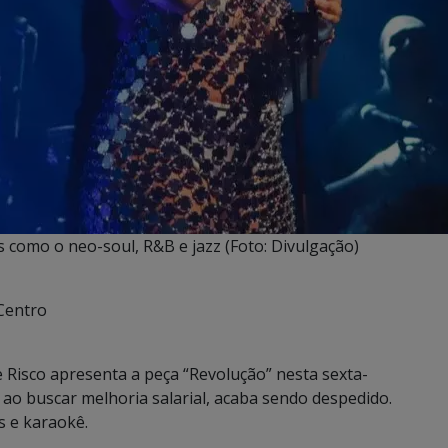
 como o neo-soul, R&B e jazz (Foto: Divulgação)
 Centro
 Risco apresenta a peça “Revolução” nesta sexta-
, ao buscar melhoria salarial, acaba sendo despedido.
s e karaokê.