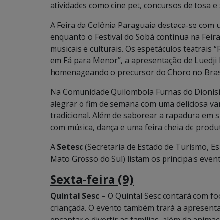
atividades como cine pet, concursos de tosa 
A Feira da Colônia Paraguaia destaca-se com u
enquanto o Festival do Sobá continua na Fei
musicais e culturais. Os espetáculos teatrais
em Fá para Menor”, a apresentação de Luedji L
homenageando o precursor do Choro no Brasi
Na Comunidade Quilombola Furnas do Dionísio
alegrar o fim de semana com uma deliciosa var
tradicional. Além de saborear a rapadura em su
com música, dança e uma feira cheia de produ
A
Setesc
(Secretaria de Estado de Turismo, Es
Mato Grosso do Sul) listam os principais even
Sexta-feira (9)
Quintal Sesc –
O Quintal Sesc contará com fo
criançada. O evento também trará a apresent
encantar e divertir as famílias, além da anim